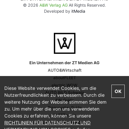
© 2026
A&W Verlag AG
All Rights Reserved.
Developed by
itMedia
Ein Unternehmen der ZT Medien AG
AUTO&Wirtschaft
aboutFLEET
electric WOW
Diese Website verwendet Cookies, um die
OK
AUTO BILD Schweiz
Nutzerfreundlichkeit zu verbessern. Durch die
AW-Guide
weitere Nutzung der Website stimmen Sie dem
Transporter Guide
zu. Um mehr über die von uns verwendeten
FLEETguide
Cookies zu erfahren, können Sie unsere
RICHTLINIEN FÜR DATENSCHUTZ UND
aboutFLEET DRIVINGDAY