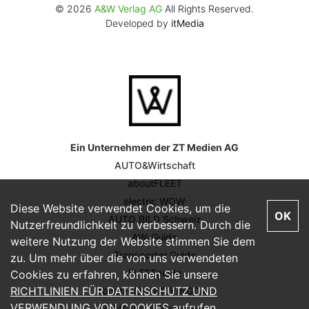
© 2026
A&W Verlag AG
All Rights Reserved.
Developed by
itMedia
Ein Unternehmen der ZT Medien AG
AUTO&Wirtschaft
aboutFLEET
electric WOW
Diese Website verwendet Cookies, um die
OK
AUTO BILD Schweiz
Nutzerfreundlichkeit zu verbessern. Durch die
AW-Guide
weitere Nutzung der Website stimmen Sie dem
Transporter Guide
zu. Um mehr über die von uns verwendeten
FLEETguide
Cookies zu erfahren, können Sie unsere
RICHTLINIEN FÜR DATENSCHUTZ UND
aboutFLEET DRIVINGDAY
VERWENDUNG VON COOKIES
aufrufen.
A&W Mobilitätstagung