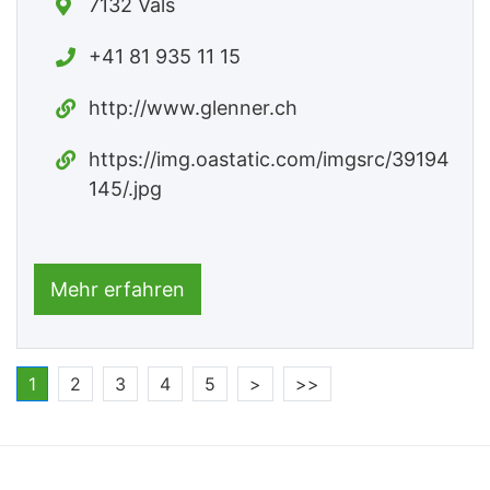
7132 Vals
+41 81 935 11 15
http://www.glenner.ch
https://img.oastatic.com/imgsrc/39194
145/.jpg
Mehr erfahren
1
2
3
4
5
>
>>