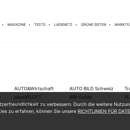
MAGAZINE
TESTS
LADENETZ
GRÜNE SEITEN
MARKTÜ
AUTO&Wirtschaft
AUTO BILD Schweiz
Tr
G
aboutFLEET
AW-Guide
FL
zerfreundlichkeit zu verbessern. Durch die weitere Nutzu
electric WOW
es zu erfahren, können Sie unsere
RICHTLINIEN FÜR DA