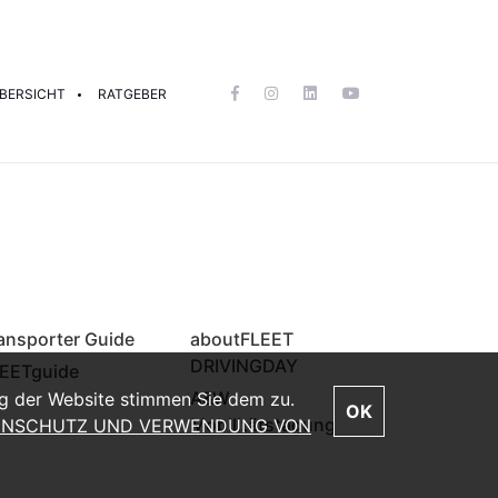
BERSICHT
RATGEBER
ansporter Guide
aboutFLEET
DRIVINGDAY
EETguide
A&W
ng der Website stimmen Sie dem zu.
OK
Mobilitätstagung
TENSCHUTZ UND VERWENDUNG VON