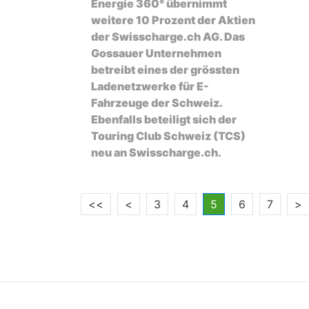
Energie 360° übernimmt
weitere 10 Prozent der Aktien
der Swisscharge.ch AG. Das
Gossauer Unternehmen
betreibt eines der grössten
Ladenetzwerke für E-
Fahrzeuge der Schweiz.
Ebenfalls beteiligt sich der
Touring Club Schweiz (TCS)
neu an Swisscharge.ch.
<<
<
3
4
5
6
7
>