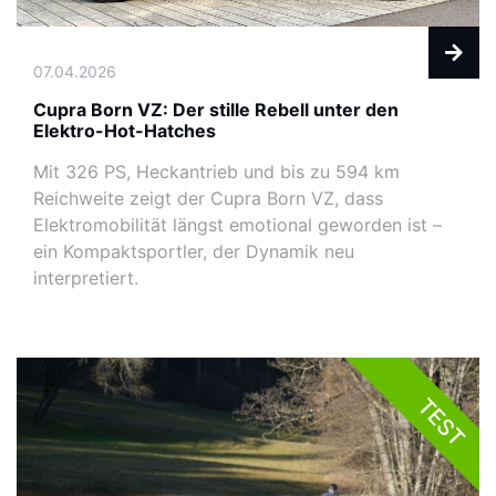
07.04.2026
Cupra Born VZ: Der stille Rebell unter den
Elektro-Hot-Hatches
Mit 326 PS, Heckantrieb und bis zu 594 km
Reichweite zeigt der Cupra Born VZ, dass
Elektromobilität längst emotional geworden ist –
ein Kompaktsportler, der Dynamik neu
interpretiert.
TEST