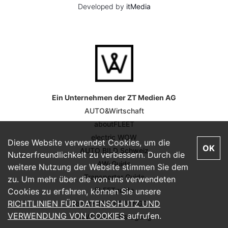
Developed by
itMedia
Ein Unternehmen der ZT Medien AG
AUTO&Wirtschaft
aboutFLEET
electric WOW
Diese Website verwendet Cookies, um die
OK
AUTO BILD Schweiz
Nutzerfreundlichkeit zu verbessern. Durch die
AW-Guide
weitere Nutzung der Website stimmen Sie dem
Transporter Guide
zu. Um mehr über die von uns verwendeten
FLEETguide
Cookies zu erfahren, können Sie unsere
RICHTLINIEN FÜR DATENSCHUTZ UND
aboutFLEET DRIVINGDAY
VERWENDUNG VON COOKIES
aufrufen.
A&W Mobilitätstagung