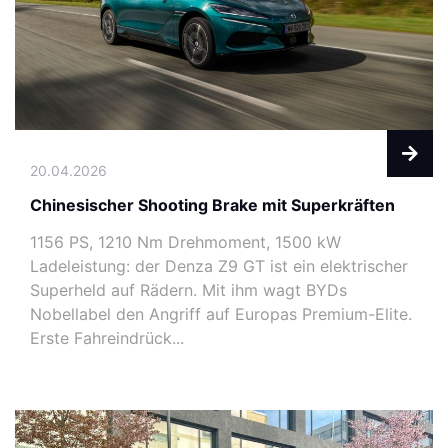
20.04.2026
Chinesischer Shooting Brake mit Superkräften
1156 PS, 1210 Nm Drehmoment, 1500 kW
Ladeleistung: der Denza Z9 GT ist ein elektrischer
Superheld auf Rädern. Mit ihm wagt BYDs
Nobellabel den Angriff auf Europas Premium-Elite.
Erste Fahreindrück...