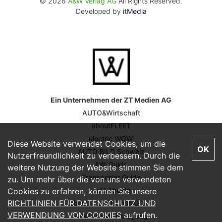
© 2026
A&W Verlag AG
All Rights Reserved.
Developed by
itMedia
Ein Unternehmen der ZT Medien AG
AUTO&Wirtschaft
aboutFLEET
electric WOW
Diese Website verwendet Cookies, um die
OK
AUTO BILD Schweiz
Nutzerfreundlichkeit zu verbessern. Durch die
AW-Guide
weitere Nutzung der Website stimmen Sie dem
Transporter Guide
zu. Um mehr über die von uns verwendeten
FLEETguide
Cookies zu erfahren, können Sie unsere
RICHTLINIEN FÜR DATENSCHUTZ UND
aboutFLEET DRIVINGDAY
VERWENDUNG VON COOKIES
aufrufen.
A&W Mobilitätstagung