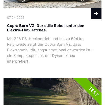
07.04.2026
Cupra Born VZ: Der stille Rebell unter den
Elektro-Hot-Hatches
Mit 326 PS, Heckantrieb und bis zu 594 km
Reichweite zeigt der Cupra Born VZ, dass
Elektromobilität längst emotional geworden ist –
ein Kompaktsportler, der Dynamik neu
interpretiert.
TEST