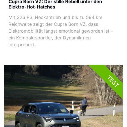
Cupra Born VZ: Der stille Rebell unter den
Elektro-Hot-Hatches
Mit 326 PS, Heckantrieb und bis zu 594 km
Reichweite zeigt der Cupra Born VZ, dass
Elektromobilität längst emotional geworden ist –
ein Kompaktsportler, der Dynamik neu
interpretiert.
TEST