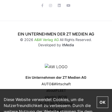
EIN UNTERNEHMEN DER ZT MEDIEN AG
© 2026
A&W Verlag AG
All Rights Reserved.
Developed by
itMedia
Ein Unternehmen der ZT Medien AG
AUTO&Wirtschaft
aboutFLEET
electric WOW
Diese Website verwendet Cookies, um die
OK
AUTO BILD Schweiz
Nutzerfreundlichkeit zu verbessern. Durch die
AW-Guide
weitere Nutzung der Website stimmen Sie dem