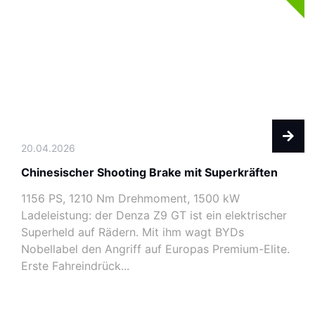
20.04.2026
Chinesischer Shooting Brake mit Superkräften
1156 PS, 1210 Nm Drehmoment, 1500 kW
Ladeleistung: der Denza Z9 GT ist ein elektrischer
Superheld auf Rädern. Mit ihm wagt BYDs
Nobellabel den Angriff auf Europas Premium-Elite.
Erste Fahreindrück...