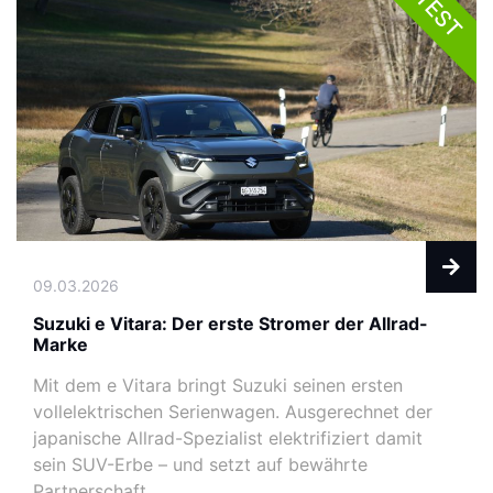
TEST
09.03.2026
Suzuki e Vitara: Der erste Stromer der Allrad-
Marke
Mit dem e Vitara bringt Suzuki seinen ersten
vollelektrischen Serienwagen. Ausgerechnet der
japanische Allrad-Spezialist elektrifiziert damit
sein SUV-Erbe – und setzt auf bewährte
Partnerschaft. ...