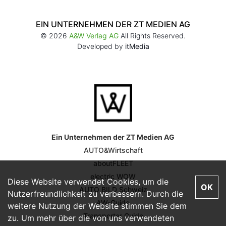
EIN UNTERNEHMEN DER ZT MEDIEN AG
© 2026
A&W Verlag AG
All Rights Reserved.
Developed by
itMedia
Ein Unternehmen der ZT Medien AG
AUTO&Wirtschaft
aboutFLEET
electric WOW
Diese Website verwendet Cookies, um die
OK
AUTO BILD Schweiz
Nutzerfreundlichkeit zu verbessern. Durch die
AW-Guide
weitere Nutzung der Website stimmen Sie dem
Transporter Guide
zu. Um mehr über die von uns verwendeten