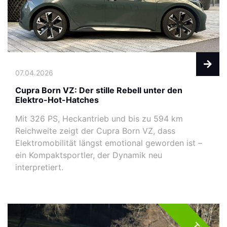
07.04.2026
Cupra Born VZ: Der stille Rebell unter den
Elektro-Hot-Hatches
Mit 326 PS, Heckantrieb und bis zu 594 km
Reichweite zeigt der Cupra Born VZ, dass
Elektromobilität längst emotional geworden ist –
ein Kompaktsportler, der Dynamik neu
interpretiert.