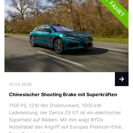
1. FAHRT
20.04.2026
Chinesischer Shooting Brake mit Superkräften
1156 PS, 1210 Nm Drehmoment, 1500 kW
Ladeleistung: der Denza Z9 GT ist ein elektrischer
Superheld auf Rädern. Mit ihm wagt BYDs
Nobellabel den Angriff auf Europas Premium-Elite.