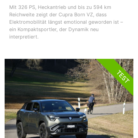
Mit 326 PS, Heckantrieb und bis zu 594 km
Reichweite zeigt der Cupra Born VZ, dass
Elektromobilität längst emotional geworden ist –
ein Kompaktsportler, der Dynamik neu
interpretiert.
TEST