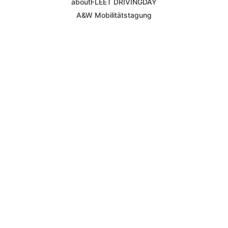
aboutFLEET DRIVINGDAY
A&W Mobilitätstagung