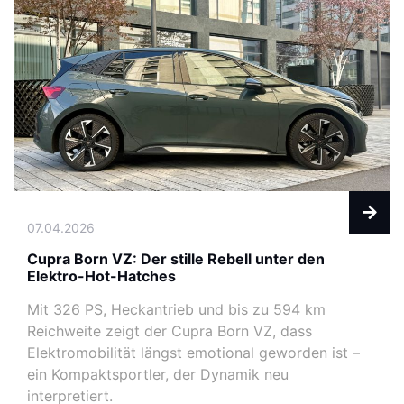
07.04.2026
Cupra Born VZ: Der stille Rebell unter den
Elektro-Hot-Hatches
Mit 326 PS, Heckantrieb und bis zu 594 km
Reichweite zeigt der Cupra Born VZ, dass
Elektromobilität längst emotional geworden ist –
ein Kompaktsportler, der Dynamik neu
interpretiert.