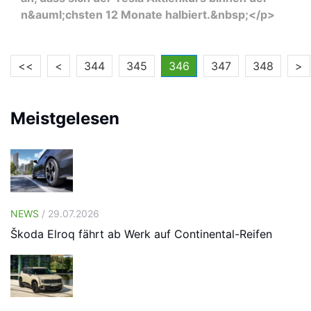
n&auml;chsten 12 Monate halbiert.&nbsp;</p>
<<
<
344
345
346
347
348
>
Meistgelesen
NEWS
/ 29.07.2026
Škoda Elroq fährt ab Werk auf Continental-Reifen