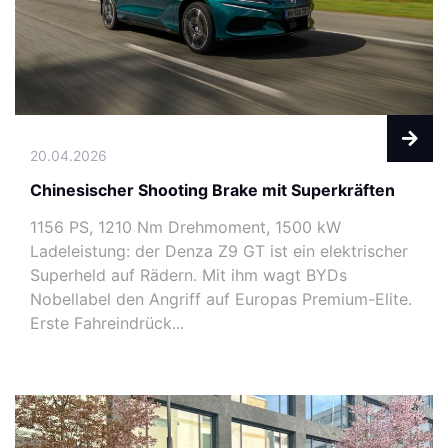
20.04.2026
Chinesischer Shooting Brake mit Superkräften
1156 PS, 1210 Nm Drehmoment, 1500 kW
Ladeleistung: der Denza Z9 GT ist ein elektrischer
Superheld auf Rädern. Mit ihm wagt BYDs
Nobellabel den Angriff auf Europas Premium-Elite.
Erste Fahreindrück...