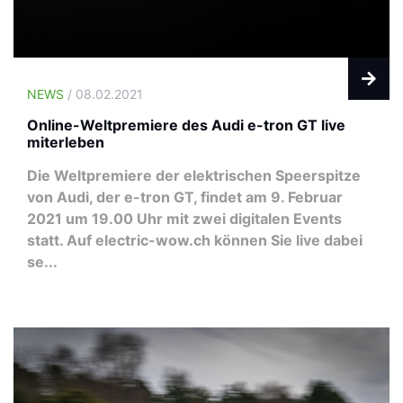
NEWS
/ 08.02.2021
Online-Weltpremiere des Audi e-tron GT live
miterleben
Die Weltpremiere der elektrischen Speerspitze
von Audi, der e-tron GT, findet am 9. Februar
2021 um 19.00 Uhr mit zwei digitalen Events
statt. Auf electric-wow.ch können Sie live dabei
se...