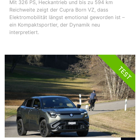
Mit 326 PS, Heckantrieb und bis zu 594 km
Reichweite zeigt der Cupra Born VZ, dass
Elektromobilität längst emotional geworden ist –
ein Kompaktsportler, der Dynamik neu
interpretiert.
TEST