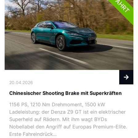
1. FAHRT
20.04.2026
Chinesischer Shooting Brake mit Superkräften
1156 PS, 1210 Nm Drehmoment, 1500 kW
Ladeleistung: der Denza Z9 GT ist ein elektrischer
Superheld auf Rädern. Mit ihm wagt BYDs
Nobellabel den Angriff auf Europas Premium-Elite.
Erste Fahreindrück...