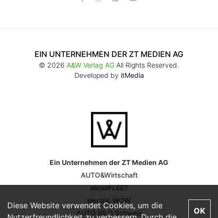
EIN UNTERNEHMEN DER ZT MEDIEN AG
© 2026
A&W Verlag AG
All Rights Reserved.
Developed by
itMedia
Ein Unternehmen der ZT Medien AG
AUTO&Wirtschaft
aboutFLEET
electric WOW
Diese Website verwendet Cookies, um die
OK
AUTO BILD Schweiz
Nutzerfreundlichkeit zu verbessern. Durch die