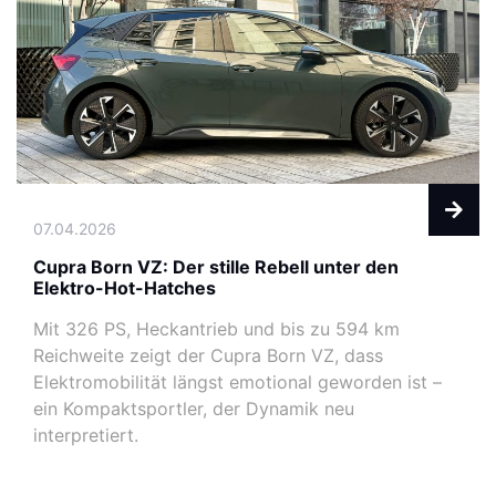
07.04.2026
Cupra Born VZ: Der stille Rebell unter den
Elektro-Hot-Hatches
Mit 326 PS, Heckantrieb und bis zu 594 km
Reichweite zeigt der Cupra Born VZ, dass
Elektromobilität längst emotional geworden ist –
ein Kompaktsportler, der Dynamik neu
interpretiert.