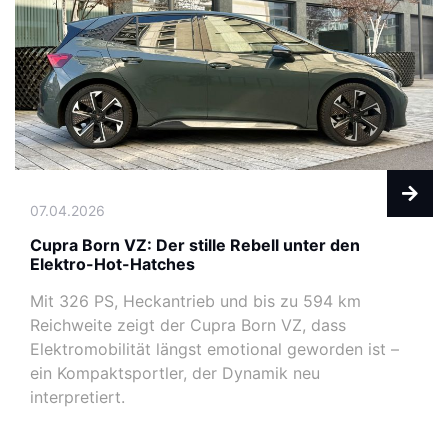
07.04.2026
Cupra Born VZ: Der stille Rebell unter den
Elektro-Hot-Hatches
Mit 326 PS, Heckantrieb und bis zu 594 km
Reichweite zeigt der Cupra Born VZ, dass
Elektromobilität längst emotional geworden ist –
ein Kompaktsportler, der Dynamik neu
interpretiert.