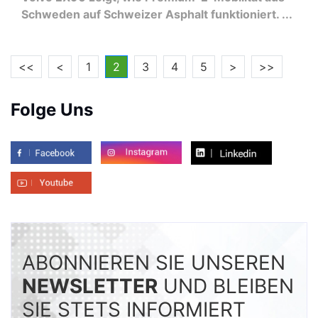
Schweden auf Schweizer Asphalt funktioniert. ...
<<
<
1
2
3
4
5
>
>>
Folge Uns
ABONNIEREN SIE UNSEREN
NEWSLETTER
UND BLEIBEN
SIE STETS INFORMIERT