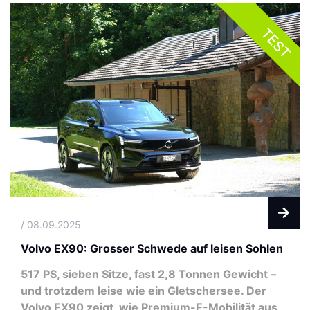
TEST
/ 08.09.2025
Volvo EX90: Grosser Schwede auf leisen Sohlen
517 PS, sieben Sitze, fast 2,8 Tonnen Gewicht –
und trotzdem leise wie ein Gletschersee. Der
Volvo EX90 zeigt, wie Premium-E-Mobilität aus